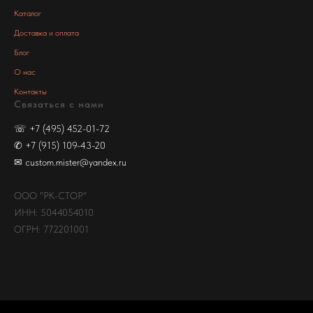
Каталог
Доставка и оплата
Блог
О нас
Контакты
Связаться с нами
☏
+7 (495) 452-01-72
✆
+7 (915) 109-43-20
✉
custom.mister@yandex.ru
ООО "РК-СТОР"
ИНН: 5044054010
ОГРН: 772201001