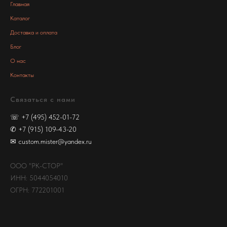
Главная
Каталог
Доставка и оплата
Блог
О нас
Контакты
Связаться с нами
☏
+7 (495) 452-01-72
✆
+7 (915) 109-43-20
✉
custom.mister@yandex.ru
ООО "РК-СТОР"
ИНН: 5044054010
ОГРН: 772201001