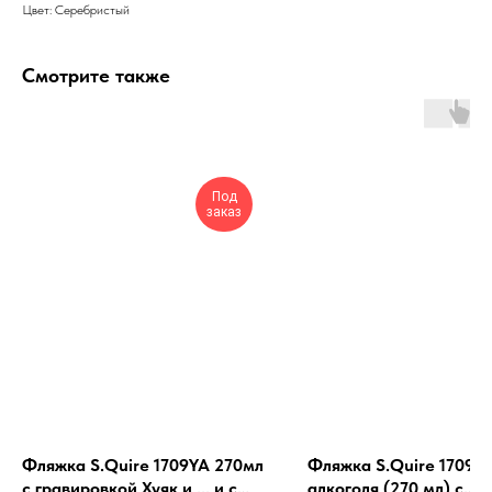
Цвет: Серебристый
Смотрите также
Под
заказ
Фляжка S.Quire 1709YA 270мл
Фляжка S.Quire 1709YX
с гравировкой Хуяк и ... и с
алкоголя (270 мл) с