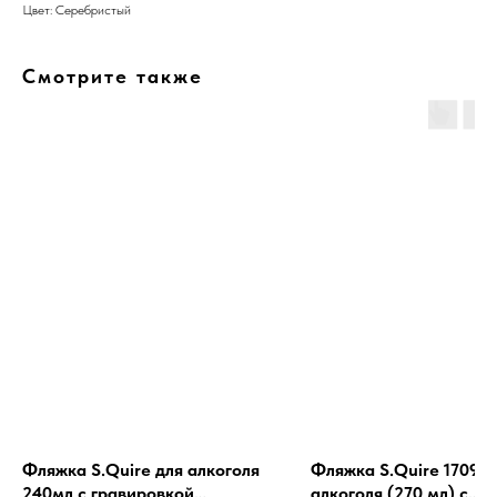
Цвет: Серебристый
Смотрите также
Фляжка S.Quire для алкоголя
Фляжка S.Quire 1709YX
240мл с гравировкой
алкоголя (270 мл) с