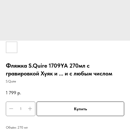
Фляжка S.Quire 1709YA 270мл с
гравировкой Хуяк и ... и с любым числом
S.Quire
1 799
р.
Купить
Объём: 270 мл