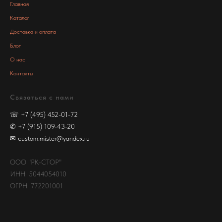
Главная
Каталог
Доставка и оплата
Блог
О нас
Контакты
Связаться с нами
☏
+7 (495) 452-01-72
✆
+7 (915) 109-43-20
✉
custom.mister@yandex.ru
ООО "РК-СТОР"
ИНН: 5044054010
ОГРН: 772201001