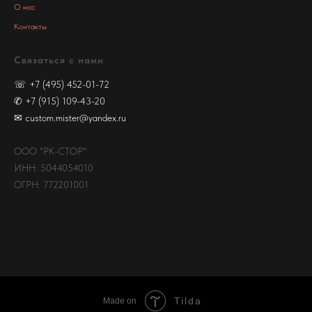
О нас
Контакты
Связаться с нами
☏
+7 (495) 452-01-72
✆
+7 (915) 109-43-20
✉
custom.mister@yandex.ru
ООО "РК-СТОР"
ИНН: 5044054010
ОГРН: 772201001
Tilda
Made on