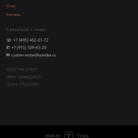
О нас
Контакты
Связаться с нами
☏
+7 (495) 452-01-72
✆
+7 (915) 109-43-20
✉
custom.mister@yandex.ru
ООО "РК-СТОР"
ИНН: 5044054010
ОГРН: 772201001
Tilda
Made on