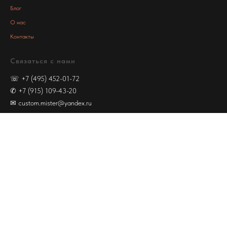
Блог
О нас
Контакты
Связаться с нами
☏
+7 (495) 452-01-72
✆
+7 (915) 109-43-20
✉
custom.mister@yandex.ru
ООО "РК-СТОР"
ИНН: 5044054010
ОГРН: 772201001