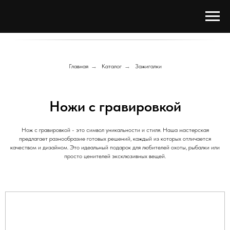
Главная
→
Каталог
→
Зажигалки
Ножи с гравировкой
Нож с гравировкой - это символ уникальности и стиля. Наша мастерская
предлагает разнообразие готовых решений, каждый из которых отличается
качеством и дизайном. Это идеальный подарок для любителей охоты, рыбалки или
просто ценителей эксклюзивных вещей.