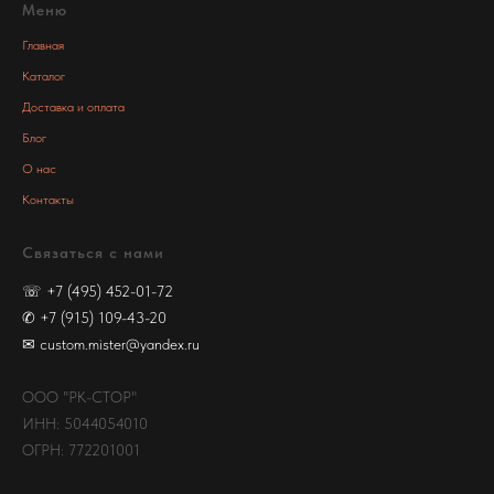
Меню
Главная
Каталог
Доставка и оплата
Блог
О нас
Контакты
Связаться с нами
☏
+7 (495) 452-01-72
✆
+7 (915) 109-43-20
✉
custom.mister@yandex.ru
ООО "РК-СТОР"
ИНН: 5044054010
ОГРН: 772201001