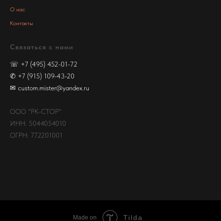
О нас
Контакты
Связаться с нами
☏
+7 (495) 452-01-72
✆
+7 (915) 109-43-20
✉
custom.mister@yandex.ru
ООО "РК-СТОР"
ИНН: 5044054010
ОГРН: 772201001
Tilda
Made on