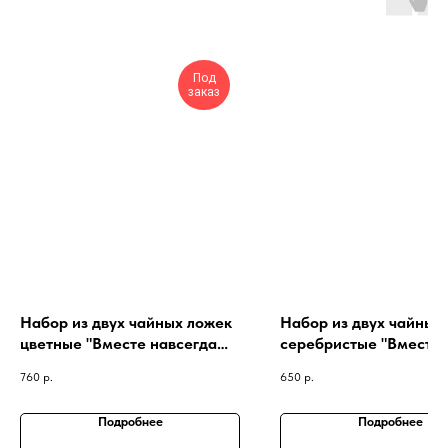
Под
заказ
Набор из двух чайных ложек
Набор из двух чайных
цветные "Вместе навсегда
серебристые "Вместе
(сердца)"
навсегда (мальчик и
760
р.
650
р.
девочка)"
Подробнее
Подробнее