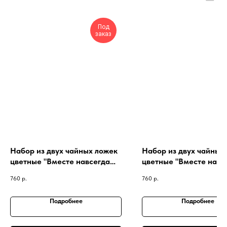
Под
заказ
Набор из двух чайных ложек
Набор из двух чайных
цветные "Вместе навсегда
цветные "Вместе навс
(сердца)"
(мальчик и девочка)"
760
р.
760
р.
Подробнее
Подробнее