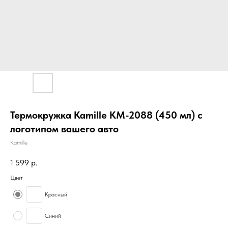
Термокружка Kamille KM-2088 (450 мл) с
логотипом вашего авто
Kamille
1 599
р.
Цвет
Красный
Синий