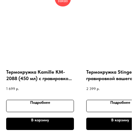
заказ
Термокружка Kamille KM-
Термокружка Stinger 3
2088 (450 мл) с гравировкой
гравировкой вашего и
марки и номера автомобиля
с женским профилем
1 699
р.
2 399
р.
Подробнее
Подробнее
В корзину
В корзину