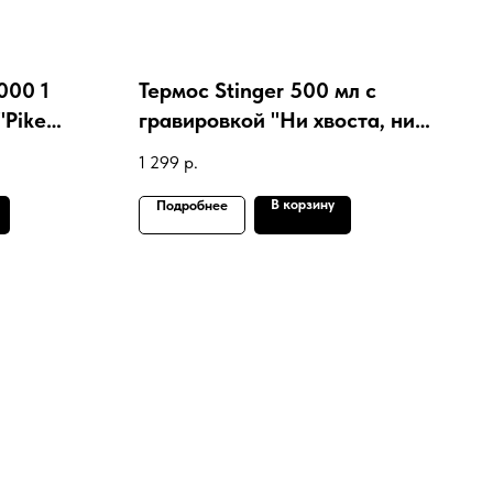
000 1
Термос Stinger 500 мл с
"Pike
гравировкой "Ни хвоста, ни
чешуи"
1 299
р.
В корзину
Подробнее