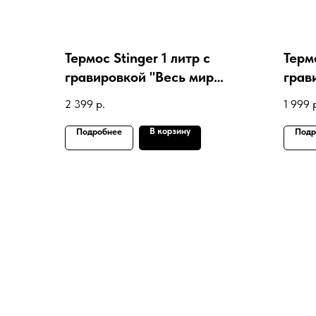
Термос Stinger 1 литр с
Термо
гравировкой "Весь мир
грав
против, а нас рать!"
ССС
2 399
р.
1 999
В корзину
Подробнее
Подр