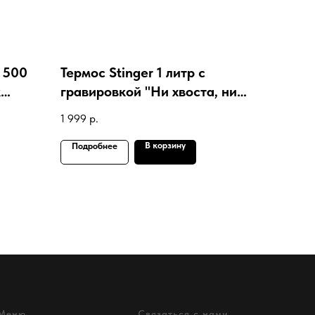
й 500
Термос Stinger 1 литр с
к
гравировкой "Ни хвоста, ни
чешуи!" (L)
1 999
р.
В корзину
Подробнее
Меню
Связаться с нами