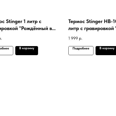
с Stinger 1 литр с
Термос Stinger HB-1
ировкой "Рождённый в
литр с гравировкой 
Р"
Hunter"
р.
1 999
р.
В корзину
В корзину
обнее
Подробнее