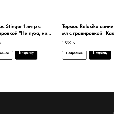
с Stinger 1 литр с
Термос Relaxika сини
ировкой "Ни пуха, ни
мл с гравировкой "Ка
!"
говорил наш ..."
р.
1 599
р.
В корзину
В корзину
обнее
Подробнее