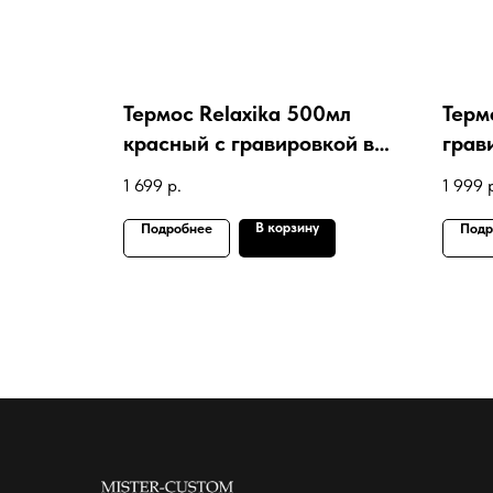
Термос Relaxika 500мл
Термо
красный с гравировкой в
грав
подарок болельщику ФК
пера
1 699
р.
1 999
Спартак
В корзину
Подробнее
Подр