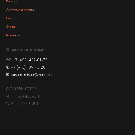
Каталог
Доставка и оплата
Блог
О нас
Контакты
Связаться с нами
☏
+7 (495) 452-01-72
✆
+7 (915) 109-43-20
✉
custom.mister@yandex.ru
ООО "РК-СТОР"
ИНН: 5044054010
ОГРН: 772201001