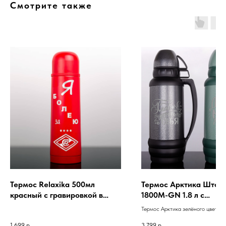
Смотрите также
Термос Relaxika 500мл
Термос Арктика Шторм
красный с гравировкой в
1800M-GN 1.8 л с
подарок болельщику ФК
гравировкой фразы из
Термос Арктика зелёного цвета 
Спартак
нашего каталога
1.8 литра. Вы можете выбрать гот
1 699
р.
3 799
р.