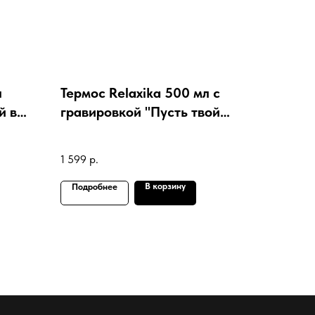
л
Термос Relaxika 500 мл с
й в
гравировкой "Пусть твой
 ФК
ангел всегда будет"
1 599
р.
В корзину
Подробнее