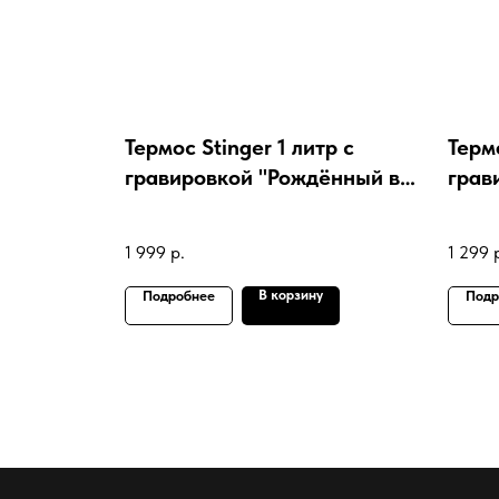
Термос Stinger 1 литр с
Терм
гравировкой "Рождённый в
грав
СССР"
чешу
1 999
р.
1 299
В корзину
Подробнее
Подр