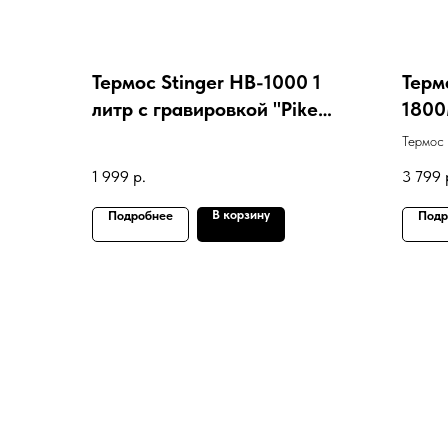
Термос Stinger HB-1000 1
Терм
литр с гравировкой "Pike
1800
Hunter"
грав
Термос 
наше
литра. 
1 999
р.
3 799
гравиро
В корзину
Подробнее
Подр