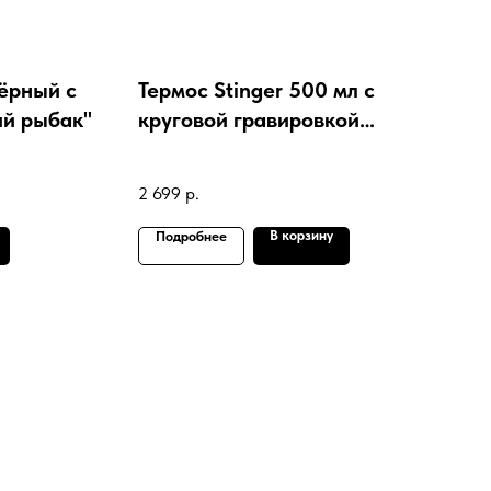
чёрный с
Термос Stinger 500 мл с
ий рыбак"
круговой гравировкой
текстуры "Крокодил"
2 699
р.
В корзину
Подробнее