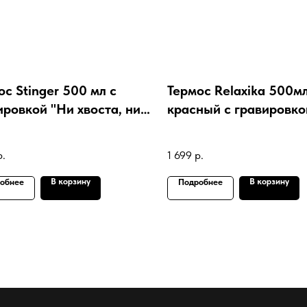
ос Stinger 500 мл с
Термос Relaxika 500м
ировкой "Ни хвоста, ни
красный с гравировко
и"
подарок болельщику
Спартак
р.
1 699
р.
В корзину
В корзину
обнее
Подробнее