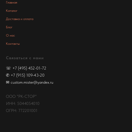
Главная
Каталог
Доставка и оплата
Блог
О нас
Контакты
Связаться с нами
☏
+7 (495) 452-01-72
✆
+7 (915) 109-43-20
✉
custom.mister@yandex.ru
ООО "РК-СТОР"
ИНН: 5044054010
ОГРН: 772201001