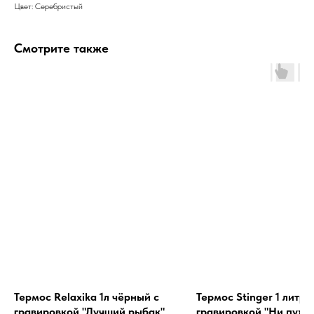
Цвет: Серебристый
Смотрите также
Термос Relaxika 1л чёрный с
Термос Stinger 1 литр с
гравировкой "Лучший рыбак"
гравировкой "Ни пуха,