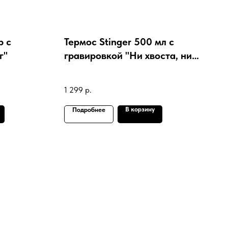
р с
Термос Stinger 500 мл с
г"
гравировкой "Ни хвоста, ни
чешуи"
1 299
р.
В корзину
Подробнее