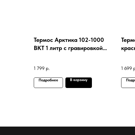
Термос Арктика 102-1000
Терм
BKT 1 литр с гравировкой
крас
"Как говорил наш ..."
пода
Спар
1 799
р.
1 699
В корзину
Подробнее
Подр