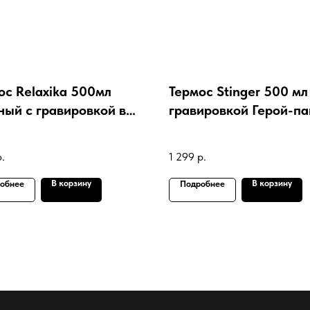
ос Relaxika 500мл
Термос Stinger 500 мл
ный с гравировкой в
гравировкой Герой-па
рок болельщику ФК
так
р.
1 299
р.
В корзину
В корзину
обнее
Подробнее