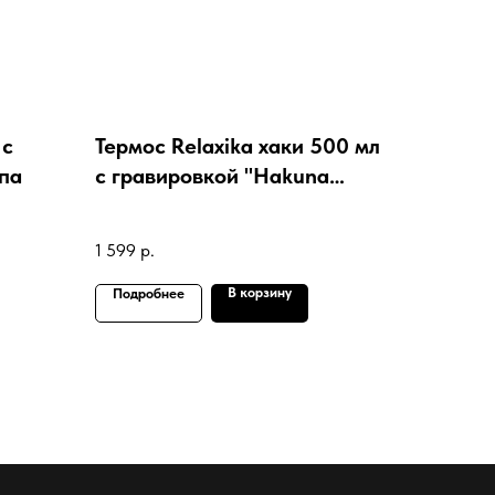
 с
Термос Relaxika хаки 500 мл
па
с гравировкой "Hakuna
Matata"
1 599
р.
В корзину
Подробнее