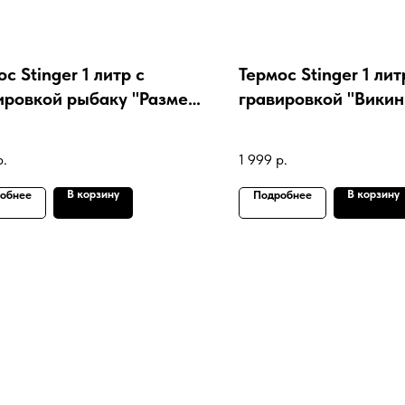
с Stinger 1 литр с
Термос Stinger 1 лит
ировкой рыбаку "Размер
гравировкой "Викин
т значение"
р.
1 999
р.
В корзину
В корзину
обнее
Подробнее