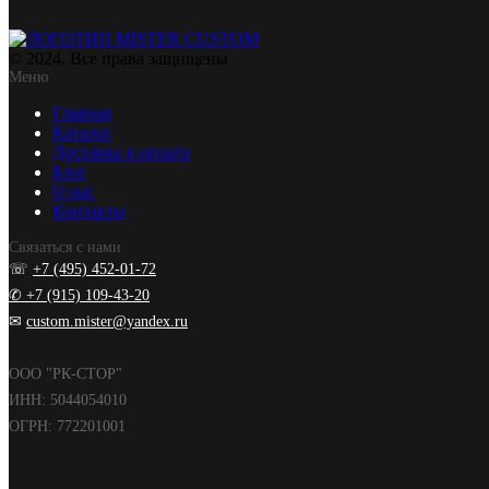
© 2024. Все права защищены
Меню
Главная
Каталог
Доставка и оплата
Блог
О нас
Контакты
Связаться с нами
☏
+7 (495) 452-01-72
✆
+7 (915) 109-43-20
✉
custom.mister@yandex.ru
ООО "РК-СТОР"
ИНН: 5044054010
ОГРН: 772201001