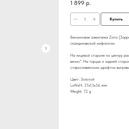
1 899
р.
Купить
Бензиновая зажигалка Zorro (Зорр
скандинавской мифологии.
На лицевой стороне по центру ра
вечно". На торцах и задней стор
старославянским шрифтом выграви
Цвет: Золотой
LxWxH: 37x13x56 mm
Weight: 72 g