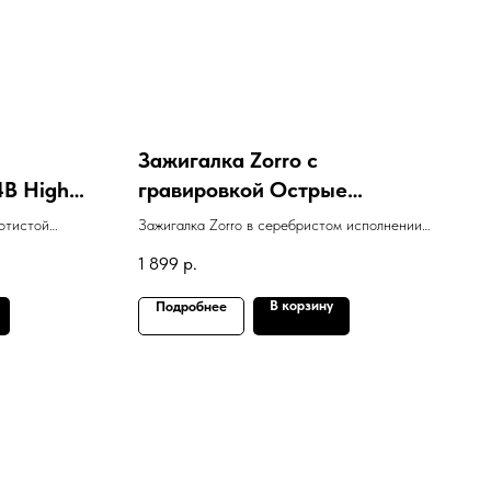
Зажигалка Zorro с
4B High
гравировкой Острые
ровкой
козырьки - Солдатская
отистой
Зажигалка Zorro в серебристом исполнении с
ый чехол
минута
boro",
гравировкой Острые козырьки - Солдатская
1 899
р.
емней
минута
ий
В корзину
Подробнее