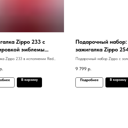
галка Zippo 233 с
Подарочный набор:
ировкой эмблемы
зажигалка Zippo 25
така
Polish Brass с грави
ка Zippo 233 в исполнении Red
Подарочный набор Zippo с зол
"Marlboro" + кожан
с гравировкой эмблемы ФК "Спартак"
зажигалкой с гравировкой "Marl
р.
9 799
р.
кожаным чехлом и набором кр
Zippo LPCB + кремн
2406NG
В корзину
В корзину
обнее
Подробнее