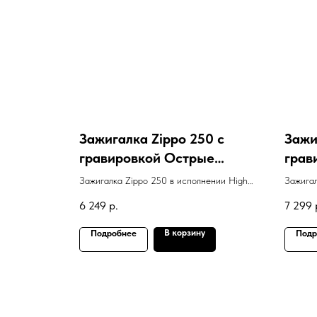
Зажигалка Zippo 250 с
Зажи
гравировкой Острые
грав
козырьки - Солдатская
Зажигалка Zippo 250 в исполнении High
Зажигал
минута
Polish Chrome с гравировкой Острые
Polish 
6 249
р.
7 299
козырьки - Солдатская минута
В корзину
Подробнее
Подр