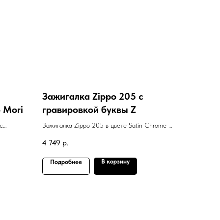
Зажигалка Zippo 205 с
 Mori
гравировкой буквы Z
с
Зажигалка Zippo 205 в цвете Satin Chrome с
"
гравировкой буквы Z
4 749
р.
В корзину
Подробнее