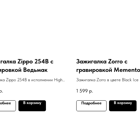
галка Zippo 254B с
Зажигалка Zorro с
ировкой Ведьмак
гравировкой Memento
ка Zippo 254B в исполнении High
Зажигалка Zorro в цвете Black Ice 
Brass с гравировкой Ведьмак
гравировкой фразы "Memento mori
р.
1 599
р.
В корзину
В корзину
обнее
Подробнее