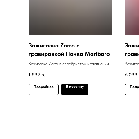
Зажигалка Zorro с
Зажи
гравировкой Пачка Marlboro
грав
Спар
Зажигалка Zorro в серебристом исполнении с
Зажигал
гравировкой Пачка Marlboro
Matte 
1 899
р.
6 099
В корзину
Подробнее
Подр