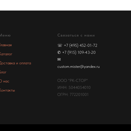
Меню
Связаться с нами
Главная
☏
+7 (495) 452-01-72
✆
+7 (915) 109-43-20
Каталог
✉
Доставка и оплата
custom.mister@yandex.ru
Блог
ООО "РК-СТОР"
О нас
ИНН: 5044054010
Контакты
ОГРН: 772201001