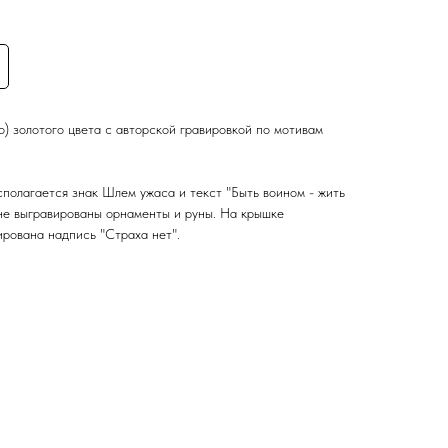
о) золотого цвета с авторской гравировкой по мотивам
сполагается знак Шлем ужаса и текст "Быть воином - жить
оне выгравированы орнаменты и руны. На крышке
рована надпись "Страха нет".