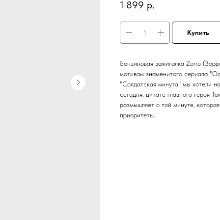
1 899
р.
Купить
Бензиновая зажигалка Zorro (Зорр
мотивам знаменитого сериала "Ос
"Солдатская минута" мы хотели на
сегодня, цитате главного героя То
размышляет о той минуте, котора
приоритеты.