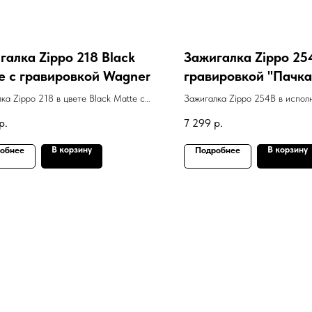
галка Zippo 218 Black
Зажигалка Zippo 25
e с гравировкой Wagner
гравировкой "Пачка
Marlboro"
ка Zippo 218 в цвете Black Matte с
Зажигалка Zippo 254B в испол
овкой Wagner
Polish Brass с гравировкой диз
р.
7 299
р.
сигарет марки Marlboro
В корзину
В корзину
обнее
Подробнее