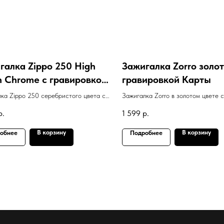
галка Zippo 250 High
Зажигалка Zorro золот
sh Chrome с гравировкой
гравировкой Карты
edom"
ка Zippo 250 серебристого цвета с
Зажигалка Zorro в золотом цвете с
вкой "Freedom"
гравировкой Карты
р.
1 599
р.
В корзину
В корзину
обнее
Подробнее