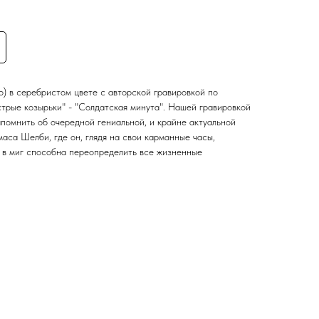
о) в серебристом цвете с авторской гравировкой по
трые козырьки" - "Солдатская минута". Нашей гравировкой
помнить об очередной гениальной, и крайне актуальной
маса Шелби, где он, глядя на свои карманные часы,
я в миг способна переопределить все жизненные