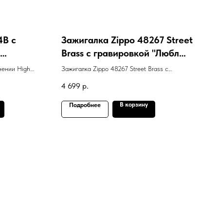
4B с
Зажигалка Zippo 48267 Street
Brass с гравировкой "Люблю
тебя"
нении High
Зажигалка Zippo 48267 Street Brass с
айна пачки
гравировкой "Люблю тебя"
4 699
р.
В корзину
Подробнее