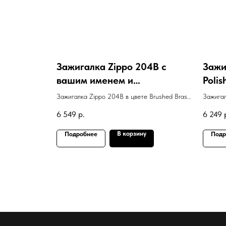
Зажигалка Zippo 204B с
Зажи
вашим именем и
Poli
гравировкой Zippo
"Fre
Зажигалка Zippo 204B в цвете Brushed Brass
Зажигал
Constantine
с вашим именем и гравировкой Zippo
гравиро
6 549
р.
6 249
Constantine
В корзину
Подробнее
Подр