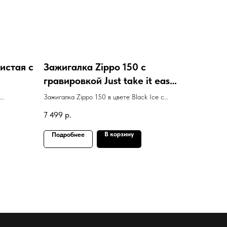
истая с
Зажигалка Zippo 150 с
гравировкой Just take it easy
man
Зажигалка Zippo 150 в цвете Black Ice с
гравировкой Just take it easy man
7 499
р.
В корзину
Подробнее