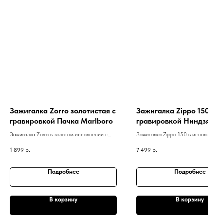
Зажигалка Zorro золотистая с
Зажигалка Zippo 150 с
гравировкой Пачка Marlboro
гравировкой Ниндзя
Зажигалка Zorro в золотом исполнении с
Зажигалка Zippo 150 в исполнени
гравировкой Пачка Marlboro
Ice с гравировкой Ниндзя
1 899
р.
7 499
р.
Подробнее
Подробнее
В корзину
В корзину