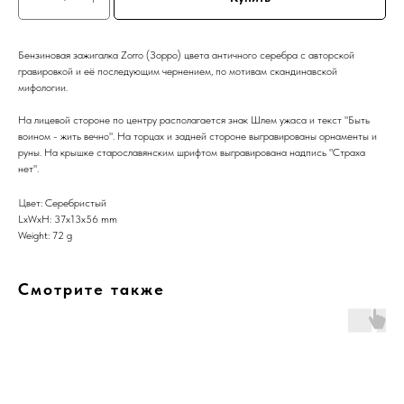
Бензиновая зажигалка Zorro (Зорро) цвета античного серебра с авторской
гравировкой и её последующим чернением, по мотивам скандинавской
мифологии.
На лицевой стороне по центру располагается знак Шлем ужаса и текст "Быть
воином - жить вечно". На торцах и задней стороне выгравированы орнаменты и
руны. На крышке старославянским шрифтом выгравирована надпись "Страха
нет".
Цвет: Серебристый
LxWxH: 37x13x56 mm
Weight: 72 g
Смотрите также