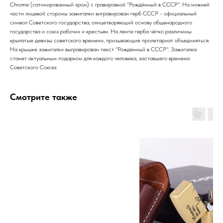
Chrome (сатинированный хром) с гравировкой "Рождённый в СССР". На нижней
части лицевой стороны зажигалки вигравирован герб СССР - официальный
символ Советского государства, олицетворяющий основу общенародного
государства и союз рабочих и крестьян. На ленте герба чётко различимы
крылатые девизы советского времени, призывающие пролетариат объединяться.
На крышке зажигалки выгравирован текст "Рождённый в СССР". Зажигалка
станет актуальным подарком для каждого человека, заставшего времена
Советского Союза.
Смотрите также