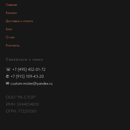
Главная
Каталог
Доставка и оплата
Блог
О нас
Контакты
Связаться с нами
☏
+7 (495) 452-01-72
✆
+7 (915) 109-43-20
✉
custom.mister@yandex.ru
ООО "РК-СТОР"
ИНН: 5044054010
ОГРН: 772201001