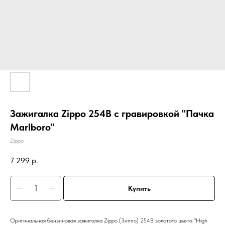
Зажигалка Zippo 254B с гравировкой "Пачка
Marlboro"
Zippo
7 299
р.
Купить
Оригинальная бензиновая зажигалка Zippo (Зиппо) 254B золотого цвета "High