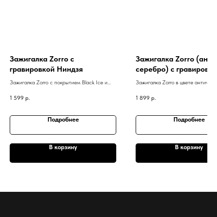
Зажигалка Zorro с
Зажигалка Zorro (анти
гравировкой Ниндзя
серебро) с гравировк
оберега Шлем ужаса
Зажигалка Zorro с покрытием Black Ice и
Зажигалка Zorro в цвете антично
гравировкой Ниндзя
с гравировкой оберега "Шлем уж
1 599
р.
1 899
р.
Подробнее
Подробнее
В корзину
В корзину