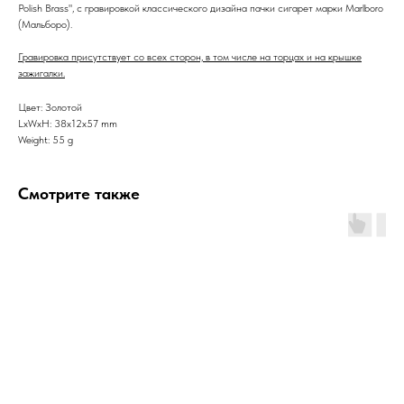
Polish Brass", с гравировкой классического дизайна пачки сигарет марки Marlboro
(Мальборо).
Гравировка присутствует со всех сторон, в том числе на торцах и на крышке
зажигалки.
Цвет: Золотой
LxWxH: 38x12x57 mm
Weight: 55 g
Смотрите также