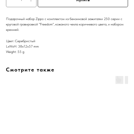
Подарочный набор Zippo с комплектом из бензиновой зажигалки 250 серии с
круговой гравировкой "Freedom", кожаного чехла коричневого цвета, и набором
кремней.
Цвет: Серебристый
LxWxH: 38x12x57 mm
Weight: 55 g
Смотрите также