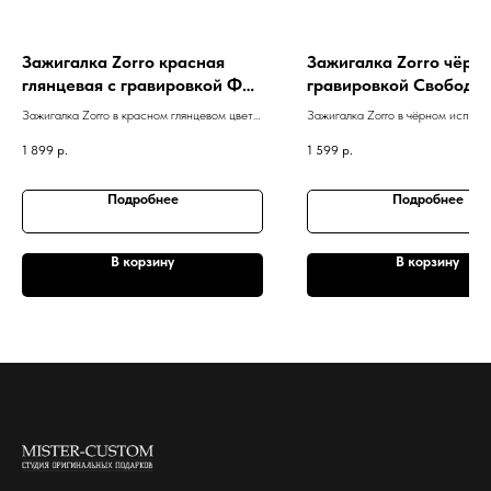
Зажигалка Zorro красная
Зажигалка Zorro чёрна
глянцевая с гравировкой ФК
гравировкой Свобода 
Спартак
смерть
Зажигалка Zorro в красном глянцевом цвете
Зажигалка Zorro в чёрном исполн
с гравировкой эмблемы ФК "Спартак"
гравировкой "Свобода или смерть
1 899
р.
1 599
р.
Подробнее
Подробнее
В корзину
В корзину