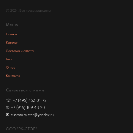
© 2024. Все права защищены
Меню
Главная
Каталог
Доставка и оплата
Блог
О нас
Контакты
Связаться с нами
☏
+7 (495) 452-01-72
✆
+7 (915) 109-43-20
✉
custom.mister@yandex.ru
ООО "РК-СТОР"