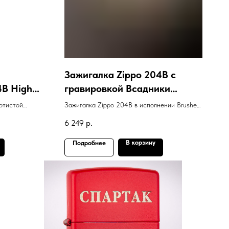
Зажигалка Zippo 204B с
4B High
гравировкой Всадники
ровкой
Апокалипсиса
отистой
Зажигалка Zippo 204B в исполнении Brushed
чехол
mel", кожаным
Brass с гравировкой Всадники Апокалипсиса
6 249
р.
ий
В корзину
Подробнее