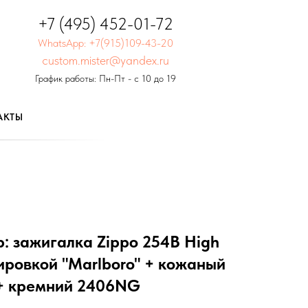
+7 (495) 452-01-72
WhatsApp: +7(915)109-43-20
custom.mister@yandex.ru
График работы: Пн-Пт - с 10 до 19
АКТЫ
: зажигалка Zippo 254B High
вировкой "Marlboro" + кожаный
 + кремний 2406NG