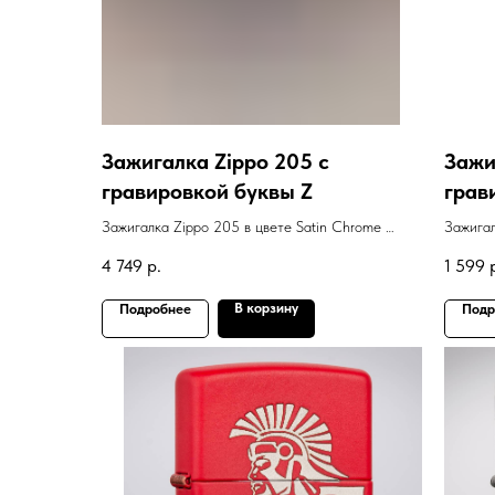
Зажигалка Zippo 205 с
Зажи
гравировкой буквы Z
грав
Зажигалка Zippo 205 в цвете Satin Chrome с
Зажигал
гравировкой буквы Z
гравир
4 749
р.
1 599
В корзину
Подробнее
Подр