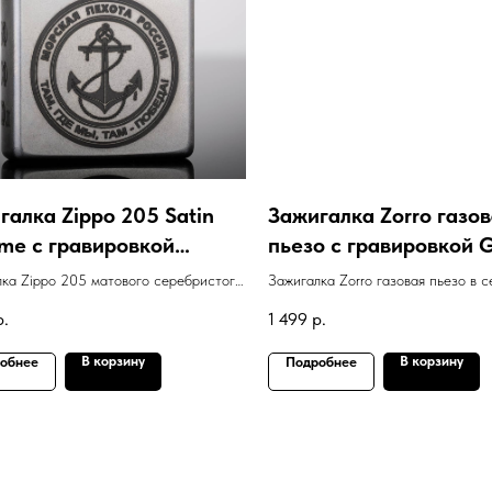
галка Zippo 205 Satin
Зажигалка Zorro газо
me с гравировкой
пьезо с гравировкой 
пех"
Luck
ка Zippo 205 матового серебристого
Зажигалка Zorro газовая пьезо в 
 гравировкой "Морпех"
золотом цвете с гравировкой Goo
р.
1 499
р.
В корзину
В корзину
обнее
Подробнее