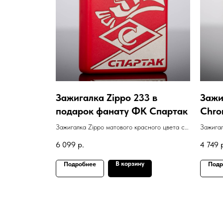
Зажигалка Zippo 233 в
Зажи
подарок фанату ФК Спартак
Chro
"Мор
Зажигалка Zippo матового красного цвета с
Зажигал
гравировкой логотипа ФК "Спартак"
цвета с
6 099
р.
4 749
В корзину
Подробнее
Подр