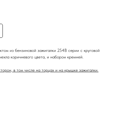
ктом из бензиновой зажигалки 254B серии с круговой
 чехла коричневого цвета, и набором кремней.
торон, в том числе на торцах и на крышке зажигалки.