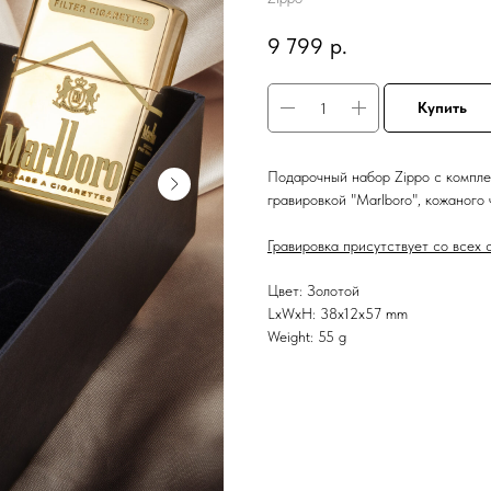
9 799
р.
Купить
Подарочный набор Zippo с компле
гравировкой "Marlboro", кожаного
Гравировка присутствует со всех с
Цвет: Золотой
LxWxH: 38x12x57 mm
Weight: 55 g