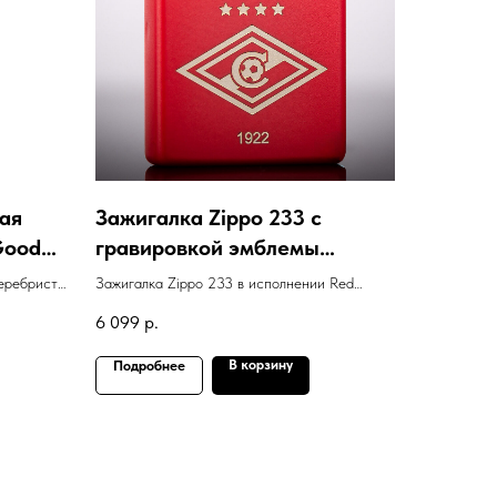
вая
Зажигалка Zippo 233 с
Good
гравировкой эмблемы
Спартака
серебристо-
Зажигалка Zippo 233 в исполнении Red
d Luck
Matte с гравировкой эмблемы ФК "Спартак"
6 099
р.
В корзину
Подробнее