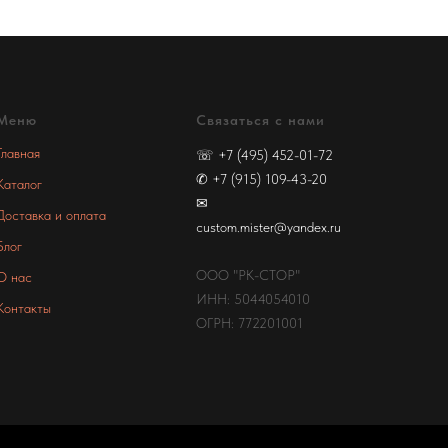
Меню
Связаться с нами
Главная
☏
+7 (495) 452-01-72
✆
+7 (915) 109-43-20
Каталог
✉
Доставка и оплата
custom.mister@yandex.ru
Блог
ООО "РК-СТОР"
О нас
ИНН: 5044054010
Контакты
ОГРН: 772201001