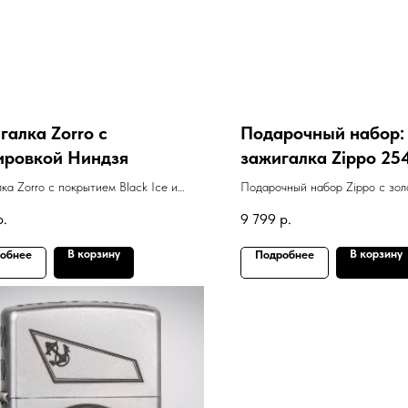
галка Zorro с
Подарочный набор:
ировкой Ниндзя
зажигалка Zippo 25
Polish Brass с грави
ка Zorro с покрытием Black Ice и
Подарочный набор Zippo с зол
"Camel" + кожаный 
овкой Ниндзя
зажигалкой с гравировкой "Ca
р.
9 799
р.
чехлом и набором кремней
Zippo LPCB + кремн
2406NG
В корзину
В корзину
обнее
Подробнее