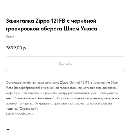
Зажигалка Zippo 121FB с чернёной
гравировкой оберега Шлем Ужаса
Zippo
7899,00
р.
Купить
Оригинальная бензиновая зажигалка Zippo (Зиппо) 121FB в исполнении Silver
Plate (посеребряенная) с чернённой гравировкой по мотивам скандинавской
мифологии. На лицевой стороне по центру располагается знак Шлем ужаса и
текст "Быть воином - жить вечно". На торцах и задней стороне выгравированы
орнаменты и руны. На крышке старославянским шрифтом выгравирована
надпись "Страха нет".
Цвет: Серебристый