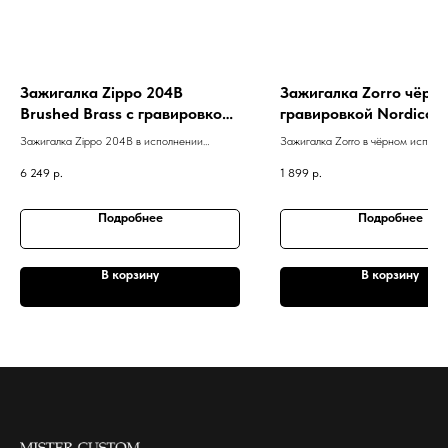
Зажигалка Zippo 204B
Зажигалка Zorro чёрна
Brushed Brass с гравировкой
гравировкой Nordico
Beast (Зверь)
Зажигалка Zippo 204B в исполнении
Зажигалка Zorro в чёрном исполн
Brushed Brass с гравировкой Beast (Зверь)
гравировкой Nordico
6 249
р.
1 899
р.
Подробнее
Подробнее
В корзину
В корзину