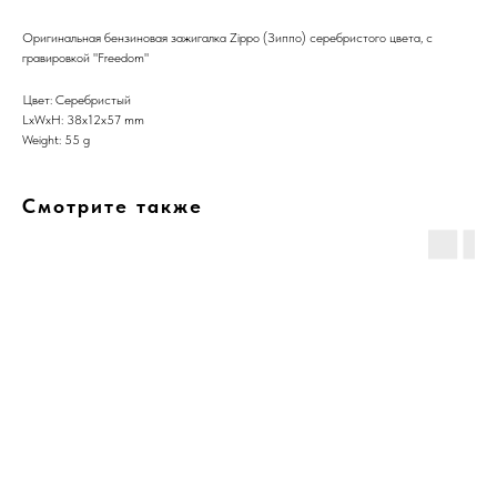
Оригинальная бензиновая зажигалка Zippo (Зиппо) серебристого цвета, с
гравировкой "Freedom"
Цвет: Серебристый
LxWxH: 38x12x57 mm
Weight: 55 g
Смотрите также