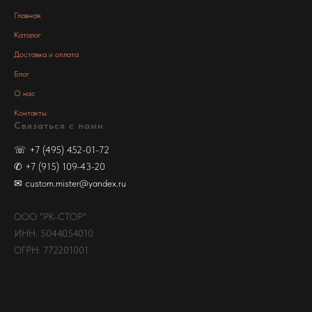
Главная
Каталог
Доставка и оплата
Блог
О нас
Контакты
Связаться с нами
☏
+7 (495) 452-01-72
✆
+7 (915) 109-43-20
✉
custom.mister@yandex.ru
ООО "РК-СТОР"
ИНН: 5044054010
ОГРН: 772201001